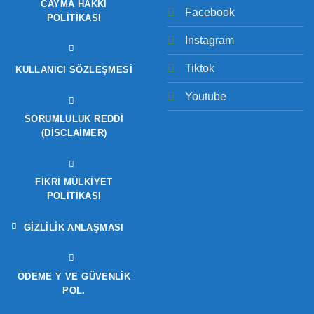
CAYMA HAKKI
Facebook
POLITIKASI
Instagram
Tiktok
KULLANICI SÖZLEŞMESI
Youtube
SORUMLULUK REDDI
(DISCLAIMER)
FIKRI MÜLKIYET
POLITIKASI
GIZLILIK ANLAŞMASI
ÖDEME Y VE GÜVENLIK
POL.