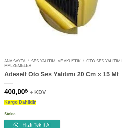
ANA SAYFA
/
SES YALITIMI VE AKUSTIK
/
OTO SES YALITIMI
MALZEMELERI
Adeself Oto Ses Yalıtımı 20 Cm x 15 Mt
400,00
₺
+ KDV
Kargo Dahildir
Stokta
Hızlı Teklif Al