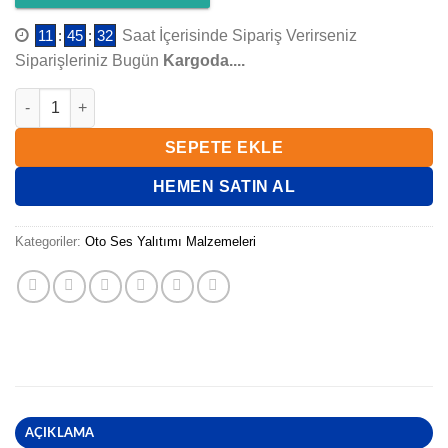
11
:
45
:
32
Saat İçerisinde Sipariş Verirseniz
Siparişleriniz Bugün
Kargoda....
Adeself Oto Ses Yalıtımı 20 Cm x 15 Mt adet
SEPETE EKLE
HEMEN SATIN AL
Kategoriler:
Oto Ses Yalıtımı Malzemeleri
AÇIKLAMA