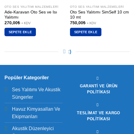
OTO SES YALITIMI MALZEMELERI
OTO SES YALITIMI MALZEMELERI
Ade-Karavan Oto Ses ve Isı
Oto Ses Yalıtımı SimSelf 10 cm
Yalıtımı
10 mt
270,00
₺
750,00
₺
+ KDV
+ KDV
SEPETE EKLE
SEPETE EKLE
:)
Popüler Kategoriler
GARANTI VE ÜRÜN
Ses Yalıtımı Ve Akustik
POLITIKASI
Süngerler
Havuz Kimyasalları Ve
TESLIMAT VE KARGO
Ekipmanları
POLITIKASI
Akustik Düzenleyici