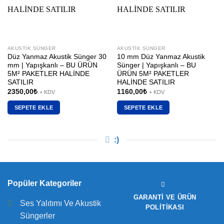
AKUSTIK SÜNGER
AKUSTIK SÜNGER
Düz Yanmaz Akustik Sünger 30
10 mm Düz Yanmaz Akustik
mm | Yapışkanlı – BU ÜRÜN
Sünger | Yapışkanlı – BU
5M² PAKETLER HALİNDE
ÜRÜN 5M² PAKETLER
SATILIR
HALİNDE SATILIR
2350,00
₺
1160,00
₺
+ KDV
+ KDV
SEPETE EKLE
SEPETE EKLE
:)
Popüler Kategoriler
GARANTI VE ÜRÜN
Ses Yalıtımı Ve Akustik
POLITIKASI
Süngerler