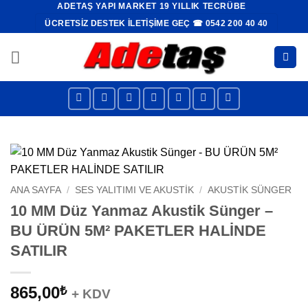
ADETAŞ YAPI MARKET 19 YILLIK TECRÜBE
İçeriğe
ÜCRETSIZ DESTEK İLETIŞIME GEÇ ☎ 0542 200 40 40
atla
ANA SAYFA
/
SES YALITIMI VE AKUSTIK
/
AKUSTIK SÜNGER
10 MM Düz Yanmaz Akustik Sünger –
BU ÜRÜN 5M² PAKETLER HALİNDE
SATILIR
865,00
₺
+ KDV