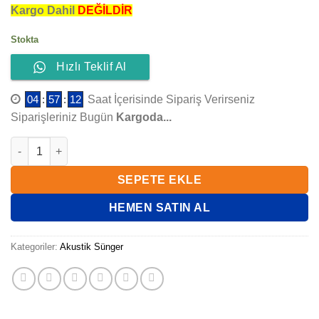
Kargo Dahil
DEĞİLDİR
Stokta
Hızlı Teklif Al
04
:
57
:
12
Saat İçerisinde Sipariş Verirseniz
Siparişleriniz Bugün
Kargoda...
10 MM Düz Yanmaz Akustik Sünger - BU ÜRÜN 5M² PAKETLER H
SEPETE EKLE
HEMEN SATIN AL
Kategoriler:
Akustik Sünger