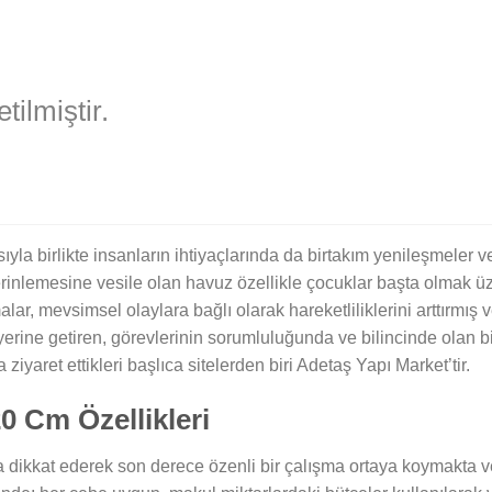
ilmiştir.
ıyla birlikte insanların ihtiyaçlarında da birtakım yenileşmeler 
rinlemesine vesile olan havuz özellikle çocuklar başta olmak üz
 mevsimsel olaylara bağlı olarak hareketliliklerini arttırmış ve 
a yerine getiren, görevlerinin sorumluluğunda ve bilincinde olan b
iyaret ettikleri başlıca sitelerden biri Adetaş Yapı Market’tir.
0 Cm Özellikleri
ğına dikkat ederek son derece özenli bir çalışma ortaya koymakta 