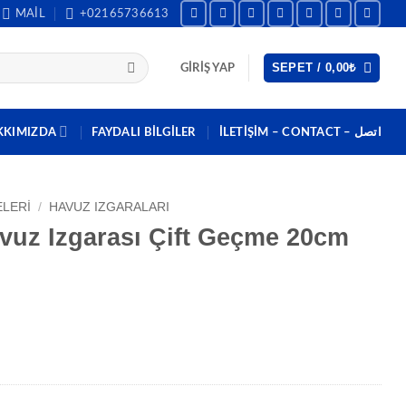
MAIL
+02165736613
SEPET /
0,00
₺
GIRIŞ YAP
KKIMIZDA
FAYDALI BILGILER
İLETİŞİM – CONTACT – اتصل
LERI
/
HAVUZ IZGARALARI
vuz Izgarası Çift Geçme 20cm