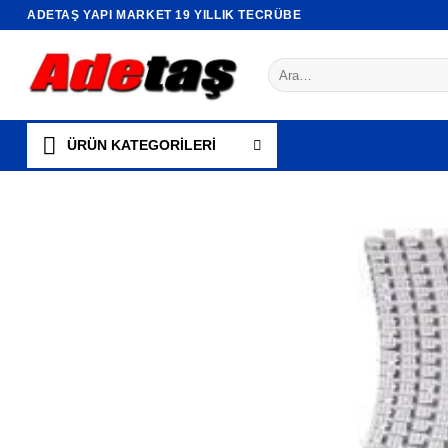
İçeriğe
ADETAŞ YAPI MARKET 19 YILLIK TECRÜBE
atla
Ara:
ÜRÜN KATEGORİLERİ