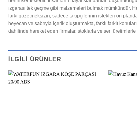
benimsemektedir. İnsanların hayat standartları düşünüldüğün
ızgarası tek geçme gibi malzemeleri bulmak mümkündür. Her 
farkı gözetmeksizin, sadece takipçilerinin istekleri ön planda
heyecan ve sabrıyla içerik oluşturmakta, farklı farklı konu
dahilinde hareket eden firmalar, stoklarla ve seri üretimlerl
İLGILI ÜRÜNLER