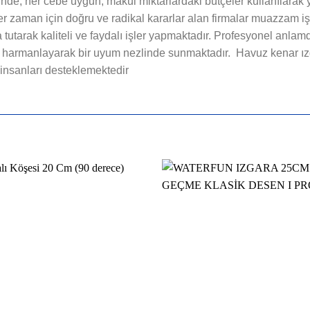
de; her cebe uygun, makul miktarlardaki bütçeler kullanılarak 
zaman için doğru ve radikal kararlar alan firmalar muazzam işl
 tutarak kaliteli ve faydalı işler yapmaktadır. Profesyonel anlamda
ları harmanlayarak bir uyum nezlinde sunmaktadır. Havuz kenar ı
e insanları desteklemektedir