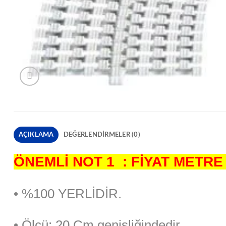
AÇIKLAMA
DEĞERLENDIRMELER (0)
ÖNEMLİ NOT 1 : FİYAT METRE 
• %100 YERLİDİR.
• Ölçü: 20 Cm genişliğindedir.