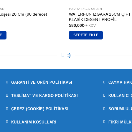
ARI
HAVUZ IZGARALARI
WATERFUN IZGARA 25CM ÇİFT
Köşesi 20 Cm (90 derece)
KLASİK DESEN I PROFİL
580,00
₺
+ KDV
E
SEPETE EKLE
:)
GARANTI VE ÜRÜN POLITIKASI
CAYMA HAK
TESLIMAT VE KARGO POLITIKASI
KULLANICI
ÇEREZ (COOKIE) POLITIKASI
SORUMLULU
KULLANIM KOŞULLARI
FIKRI MÜLK