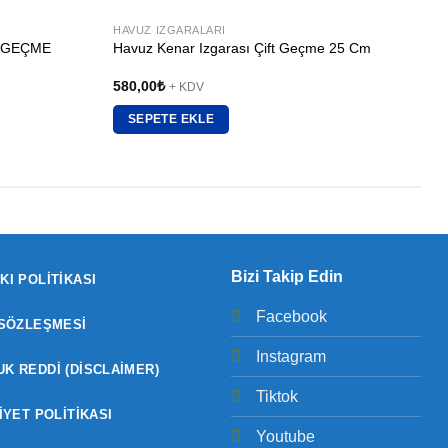
HAVUZ IZGARALARI
H
 GEÇME
Havuz Kenar Izgarası Çift Geçme 25 Cm
580,00
₺
+ KDV
SEPETE EKLE
Bizi Takip Edin
KI POLITIKASI
Facebook
 SÖZLEŞMESI
Instagram
K REDDI (DISCLAIMER)
Tiktok
IYET POLITIKASI
Youtube