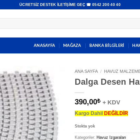
ÜCRETSIZ DESTEK İLETIŞIME GEÇ ☎ 0542 200 40 40
ANASAYFA
MAĞAZA
BANKA BİLGİLERİ
HA
ANA SAYFA
/
HAVUZ MALZEME
Dalga Desen Ha
390,00
₺
+ KDV
Kargo Dahil
DEĞİLDİR
Stokta yok
Kategoriler:
Havuz Izgaraları