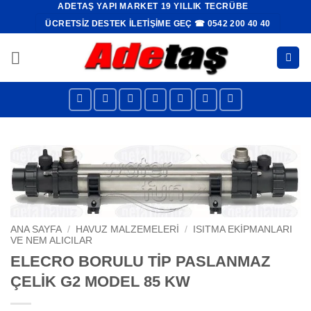
ADETAŞ YAPI MARKET 19 YILLIK TECRÜBE
İçeriğe
ÜCRETSIZ DESTEK İLETIŞIME GEÇ ☎ 0542 200 40 40
atla
ANA SAYFA
/
HAVUZ MALZEMELERI
/
ISITMA EKIPMANLARI
VE NEM ALICILAR
ELECRO BORULU TİP PASLANMAZ
ÇELİK G2 MODEL 85 KW