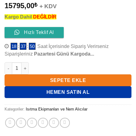
15795,00
₺
+ KDV
Kargo Dahil
DEĞİLDİR
Hızlı Teklif Al
18
:
37
:
49
Saat İçerisinde Sipariş Verirseniz
Siparişleriniz
Pazartesi Günü Kargoda...
ELECRO BORULU TİP PASLANMAZ ÇELİK G2 MODEL 85 KW ad
SEPETE EKLE
HEMEN SATIN AL
Kategoriler:
Isıtma Ekipmanları ve Nem Alıcılar