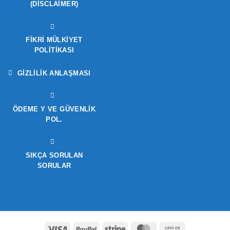
(DISCLAIMER)
FIKRI MÜLKIYET
POLITIKASI
GIZLILIK ANLAŞMASI
ÖDEME Y VE GÜVENLIK
POL.
SIKÇA SORULAN
SORULAR
Visa
PayPal
Stripe
MasterCard
Cash