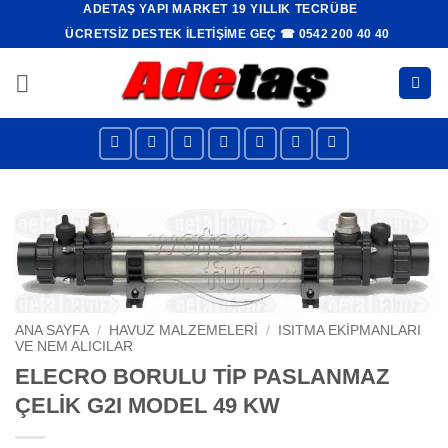
ADETAŞ YAPI MARKET 19 YILLIK TECRÜBE
İçeriğe
ÜCRETSIZ DESTEK İLETIŞIME GEÇ ☎ 0542 200 40 40
atla
ANA SAYFA
/
HAVUZ MALZEMELERI
/
ISITMA EKIPMANLARI
VE NEM ALICILAR
ELECRO BORULU TİP PASLANMAZ
ÇELİK G2I MODEL 49 KW