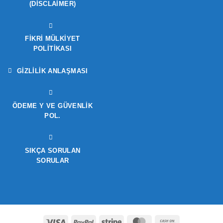
(DISCLAIMER)
FIKRI MÜLKIYET
POLITIKASI
GIZLILIK ANLAŞMASI
ÖDEME Y VE GÜVENLIK
POL.
SIKÇA SORULAN
SORULAR
Visa
PayPal
Stripe
MasterCard
Cash