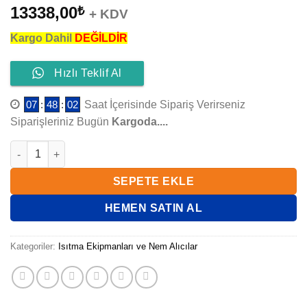
13338,00
₺
+ KDV
Kargo Dahil
DEĞİLDİR
Hızlı Teklif Al
07
:
48
:
01
Saat İçerisinde Sipariş Verirseniz
Siparişleriniz Bugün
Kargoda....
ELECRO BORULU TİP PASLANMAZ ÇELİK G2I MODEL 49 KW ad
SEPETE EKLE
HEMEN SATIN AL
Kategoriler:
Isıtma Ekipmanları ve Nem Alıcılar