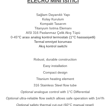
ELECRO MİNİ ISITICI
Sağlam Dayanıklı Yapı
Kolay Kurulum
Kompakt Tasarım
Titanyum Isıtma Elemanı
AISI 316 Paslanmaz Çelik Akış Tüpü
0-45
°C arası analog kontrol termostatı (1
°C
hassasiyetli)
Termal emniyet koruması
Akış kontrol switchi
Robust, durable construction
Easy installation
Compact design
Titanium heating element
316 Stainless Steel flow tube
Optional
analogue control with 1°C Differential
Optiona
l ultra-reliable flow switch allows safe operation with 1m³/h
Optional
safety thermal cut-out (60°C manual reset)