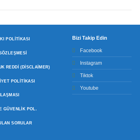
Bizi Takip Edin
KI POLITIKASI
Facebook
 SÖZLEŞMESI
Instagram
K REDDI (DISCLAIMER)
Tiktok
IYET POLITIKASI
Youtube
NLAŞMASI
E GÜVENLIK POL.
ULAN SORULAR