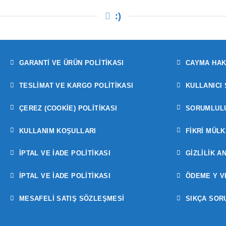
:)
GARANTI VE ÜRÜN POLITIKASI
CAYMA HAK
TESLIMAT VE KARGO POLITIKASI
KULLANICI
ÇEREZ (COOKIE) POLITIKASI
SORUMLULU
KULLANIM KOŞULLARI
FIKRI MÜLK
İPTAL VE İADE POLITIKASI
GIZLILIK A
İPTAL VE İADE POLITIKASI
ÖDEME Y V
MESAFELİ SATIŞ SÖZLEŞMESİ
SIKÇA SOR