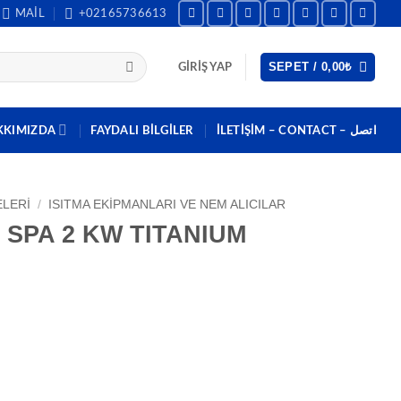
MAIL
+02165736613
SEPET /
0,00
₺
GIRIŞ YAP
KKIMIZDA
FAYDALI BILGILER
İLETİŞİM – CONTACT – اتصل
LERI
/
ISITMA EKIPMANLARI VE NEM ALICILAR
I SPA 2 KW TITANIUM