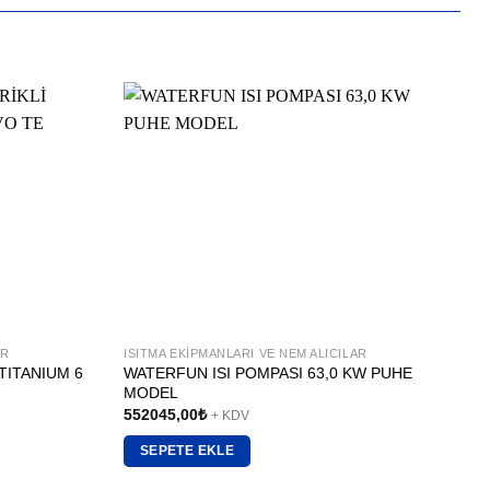
AR
ISITMA EKIPMANLARI VE NEM ALICILAR
I
TITANIUM 6
WATERFUN ISI POMPASI 63,0 KW PUHE
MODEL
552045,00
₺
+ KDV
SEPETE EKLE