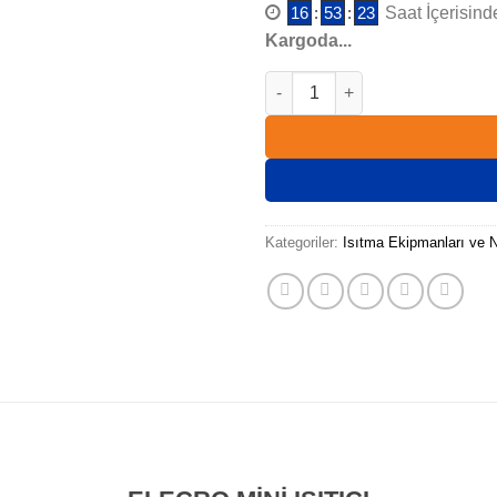
16
:
53
:
22
Saat İçerisinde
Kargoda...
ELECRO ISITICI SPA 2 KW TIT
Kategoriler:
Isıtma Ekipmanları ve N