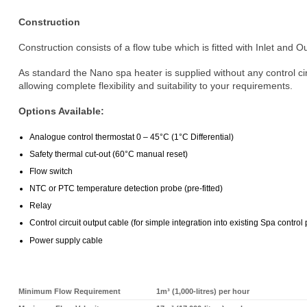
Construction
Construction consists of a flow tube which is fitted with Inlet and
As standard the Nano spa heater is supplied without any control ci
allowing complete flexibility and suitability to your requirements.
Options Available:
Analogue control thermostat 0 – 45°C (1°C Differential)
Safety thermal cut-out (60°C manual reset)
Flow switch
NTC or PTC temperature detection probe (pre-fitted)
Relay
Control circuit output cable (for simple integration into existing Spa control
Power supply cable
Minimum Flow Requirement
1m³ (1,000-litres) per hour