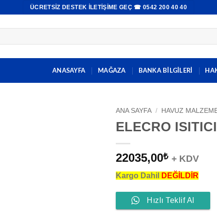
ÜCRETSIZ DESTEK İLETIŞIME GEÇ ☎ 0542 200 40 40
ANASAYFA
MAĞAZA
BANKA BİLGİLERİ
HA
ANA SAYFA
/
HAVUZ MALZEME
ELECRO ISITIC
22035,00
₺
+ KDV
Kargo Dahil
DEĞİLDİR
Hızlı Teklif Al