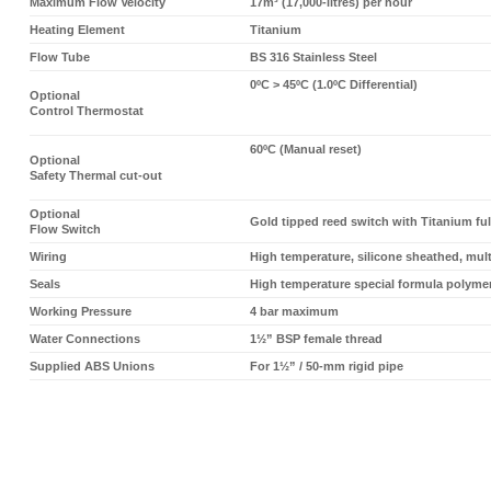
Maximum Flow Velocity
17m³ (17,000-litres) per hour
Heating Element
Titanium
Flow Tube
BS 316 Stainless Steel
0ºC > 45ºC (1.0ºC Differential)
Optional
Control Thermostat
60ºC (Manual reset)
Optional
Safety Thermal cut-out
Optional
Gold tipped reed switch with Titanium fu
Flow Switch
Wiring
High temperature, silicone sheathed, mul
Seals
High temperature special formula polyme
Working Pressure
4 bar maximum
Water Connections
1½” BSP female thread
Supplied ABS Unions
For 1½” / 50-mm rigid pipe