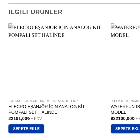
İLGILI ÜRÜNLER
ISITMA EKIPMANLARI VE NEM ALICILAR
ISITMA EKIPMAN
ELECRO EŞANJÖR İÇİN ANALOG KİT
WATERFUN IS
POMPALI SET HALİNDE
MODEL
22191,00
₺
932100,00
₺
+ KDV
+
SEPETE EKLE
SEPETE EKL