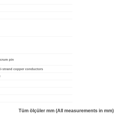
lcrum pin
ti-strand copper conductors
r
Tüm ölçüler mm (All measurements in mm)