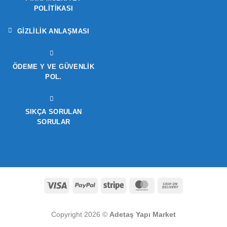
POLITIKASI
GIZLILIK ANLAŞMASI
ÖDEME Y VE GÜVENLIK
POL.
SIKÇA SORULAN
SORULAR
Visa
PayPal
Stripe
MasterCard
Cash
On
Delivery
Copyright 2026 ©
Adetaş Yapı Market