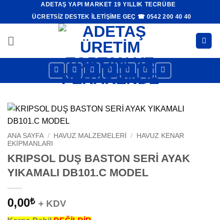
ADETAŞ YAPI MARKET 19 YILLIK TECRÜBE
İçeriğe
ÜCRETSIZ DESTEK İLETIŞIME GEÇ ☎ 0542 200 40 40
atla
ANA SAYFA
/
HAVUZ MALZEMELERI
/
HAVUZ KENAR
EKIPMANLARI
KRIPSOL DUŞ BASTON SERİ AYAK
YIKAMALI DB101.C MODEL
0,00
₺
+ KDV