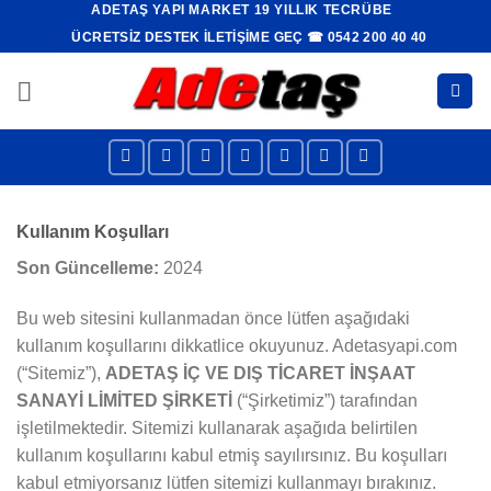
ADETAŞ YAPI MARKET 19 YILLIK TECRÜBE
İçeriğe
ÜCRETSIZ DESTEK İLETIŞIME GEÇ ☎ 0542 200 40 40
atla
Kullanım Koşulları
Son Güncelleme:
2024
Bu web sitesini kullanmadan önce lütfen aşağıdaki
kullanım koşullarını dikkatlice okuyunuz. Adetasyapi.com
(“Sitemiz”),
ADETAŞ İÇ VE DIŞ TİCARET İNŞAAT
SANAYİ LİMİTED ŞİRKETİ
(“Şirketimiz”) tarafından
işletilmektedir. Sitemizi kullanarak aşağıda belirtilen
kullanım koşullarını kabul etmiş sayılırsınız. Bu koşulları
kabul etmiyorsanız lütfen sitemizi kullanmayı bırakınız.