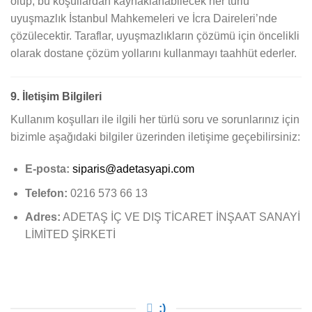
olup, bu koşullardan kaynaklanabilecek her türlü
uyuşmazlık İstanbul Mahkemeleri ve İcra Daireleri’nde
çözülecektir. Taraflar, uyuşmazlıkların çözümü için öncelikli
olarak dostane çözüm yollarını kullanmayı taahhüt ederler.
9. İletişim Bilgileri
Kullanım koşulları ile ilgili her türlü soru ve sorunlarınız için
bizimle aşağıdaki bilgiler üzerinden iletişime geçebilirsiniz:
E-posta:
siparis@adetasyapi.com
Telefon:
0216 573 66 13
Adres:
ADETAŞ İÇ VE DIŞ TİCARET İNŞAAT SANAYİ
LİMİTED ŞİRKETİ
:)