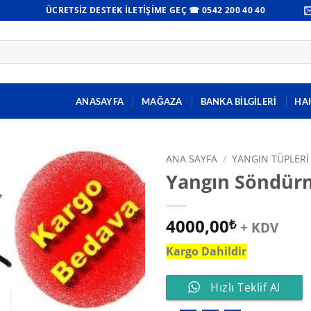
ÜCRETSIZ DESTEK İLETIŞIME GEÇ ☎ 0542 200 40 40
ANASAYFA
MAĞAZA
BANKA BİLGİLERİ
HA
ANA SAYFA
/
YANGIN TÜPLERI
Yangın Söndürm
4000,00
₺
+ KDV
Kargo Dahildir
Hızlı Teklif Al