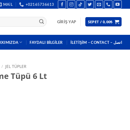
MAIL
+02165736613
SEPET /
0,00
₺
GIRIŞ YAP
KKIMIZDA
FAYDALI BILGILER
İLETİŞİM – CONTACT – اتصل
/
JEL TÜPLER
e Tüpü 6 Lt