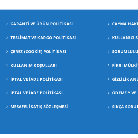
GARANTI VE ÜRÜN POLITIKASI
CAYMA HAKK
TESLIMAT VE KARGO POLITIKASI
KULLANICI 
ÇEREZ (COOKIE) POLITIKASI
SORUMLULUK
KULLANIM KOŞULLARI
FIKRI MÜLKI
İPTAL VE İADE POLITIKASI
GIZLILIK AN
İPTAL VE İADE POLITIKASI
ÖDEME Y VE
MESAFELİ SATIŞ SÖZLEŞMESİ
SIKÇA SORU