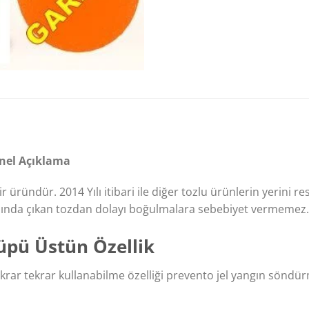
enel Açıklama
r üründür. 2014 Yılı itibari ile diğer tozlu ürünlerin yerini r
snasında çıkan tozdan dolayı boğulmalara sebebiyet vermemez.
üpü Üstün Özellik
ir tekrar tekrar kullanabilme özelliği prevento jel yangın sö