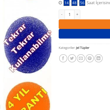
Saat İçerisin
14
:
48
:
54
Yangın Söndürme Tüpü 6 Lt a
Kategoriler:
Jel Tüpler