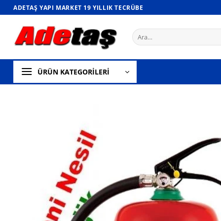
İçeriğe
ADETAŞ YAPI MARKET 19 YILLIK TECRÜBE
atla
Ara:
ÜRÜN KATEGORİLERİ