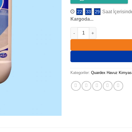
22
:
33
:
28
Saat İçerisinde
Kargoda...
QUARDEX ÇÖKTÜRÜCÜ 20 KĞ 
Kategoriler:
Quardex Havuz Kimyasa