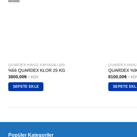
QUARDEX HAVUZ KIMYASALLARI
QUARDEX HAVUZ
%56 QUARDEX KLOR 25 KG
QUARDEX %90
3800,00
₺
8100,00
₺
+ KDV
+ KD
SEPETE EKLE
SEPETE EKL
Popüler Kategoriler