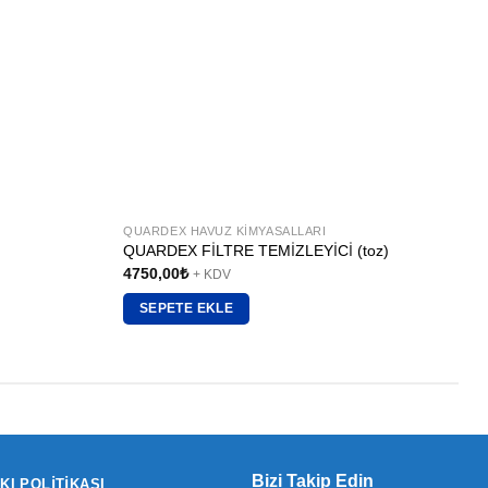
QUARDEX HAVUZ KIMYASALLARI
Q
QUARDEX FİLTRE TEMİZLEYİCİ (toz)
4750,00
₺
+ KDV
SEPETE EKLE
Bizi Takip Edin
KI POLITIKASI