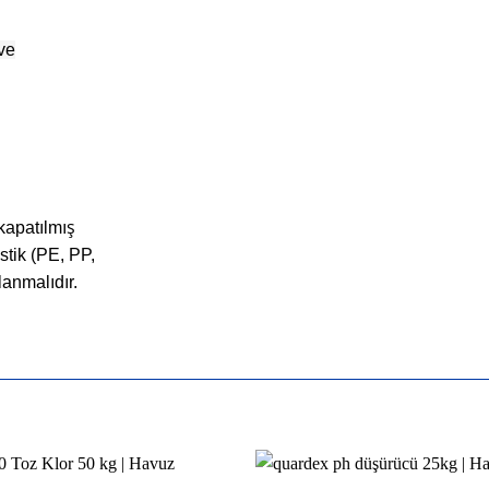
ve
kapatılmış
stik (PE, PP,
anmalıdır.