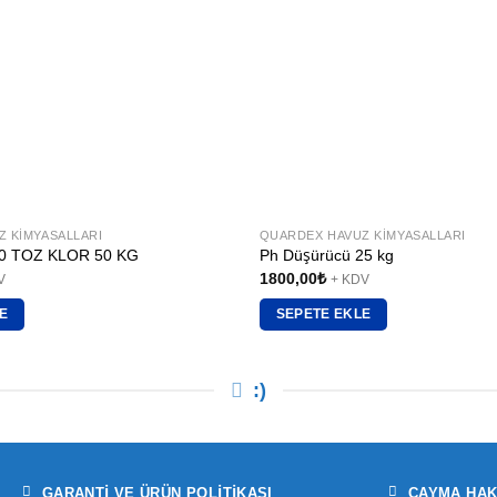
 KIMYASALLARI
QUARDEX HAVUZ KIMYASALLARI
 TOZ KLOR 50 KG
Ph Düşürücü 25 kg
1800,00
₺
V
+ KDV
E
SEPETE EKLE
:)
GARANTI VE ÜRÜN POLITIKASI
CAYMA HAK