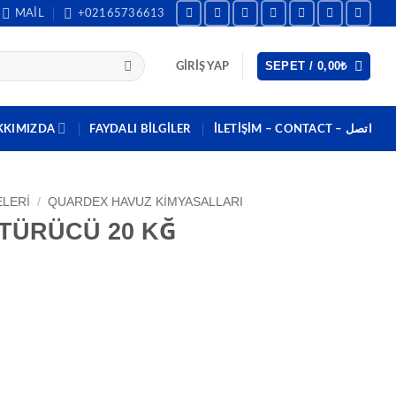
MAIL
+02165736613
SEPET /
0,00
₺
GIRIŞ YAP
KKIMIZDA
FAYDALI BILGILER
İLETİŞİM – CONTACT – اتصل
LERI
/
QUARDEX HAVUZ KIMYASALLARI
TÜRÜCÜ 20 KĞ