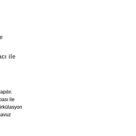
e
cı ile
pılır.
ası ile
sirkülasyon
 havuz