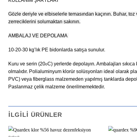
KULLANIM ŞARTLARI
Gözle deriyle ve elbiselerle temasından kaçının. Buhar, toz 
zerreciklerini solumaktan sakının.
AMBALAJ VE DEPOLAMA
10-20-30 kg’lık PE bidonlarda satışa sunulur.
Kuru ve serin (20
C) yerlerde depolayın. Ambalajları sıkıca 
o
olmalıdır. Polialuminyum klorür solüsyonları ideal olarak pla
PVC) veya fiberglass malzemeden yapılmış tanklarda depol
Paslanmaz çelik malzeme önerilmemektedir.
İLGILI ÜRÜNLER