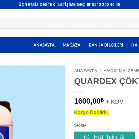
ÜCRETSIZ DESTEK İLETIŞIME GEÇ ☎ 0542 200 40 40
ANASAYFA
MAĞAZA
BANKA BİLGİLERİ
HA
ANA SAYFA
/
HAVUZ MALZEME
QUARDEX ÇÖK
1600,00
₺
+ KDV
Kargo Dahildir
Stokta
Hızlı Teklif Al