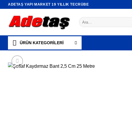
İçeriğe
ADETAŞ YAPI MARKET 19 YILLIK TECRÜBE
atla
Ara:
ÜRÜN KATEGORİLERİ