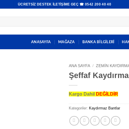
ÜCRETSIZ DESTEK İLETIŞIME GEÇ ☎ 0542 200 40 40
ANASAYFA
MAĞAZA
BANKA BİLGİLERİ
HA
ANA SAYFA
/
ZEMIN KAYDIRM
Şeffaf Kaydırma
Kargo Dahil
DEĞİLDİR
Kategoriler:
Kaydırmaz Bantlar