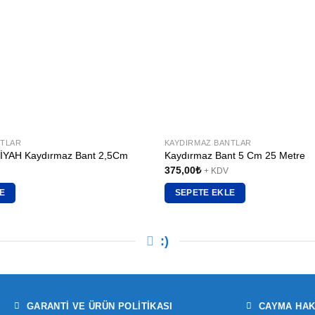
NTLAR
KAYDIRMAZ BANTLAR
İYAH Kaydırmaz Bant 2,5Cm
Kaydırmaz Bant 5 Cm 25 Metre
375,00
₺
+ KDV
E
SEPETE EKLE
:)
GARANTI VE ÜRÜN POLITIKASI
CAYMA HAK