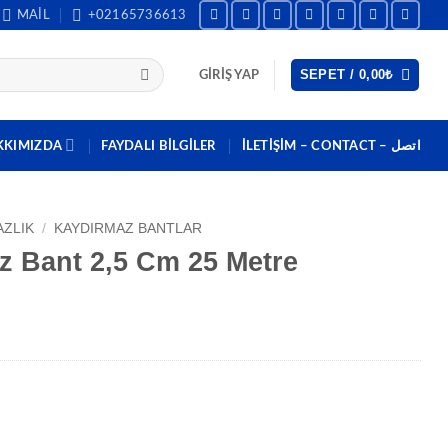
MAIL
+02165736613
SEPET /
0,00
₺
GIRIŞ YAP
KKIMIZDA
FAYDALI BILGILER
İLETİŞİM – CONTACT – اتصل
AZLIK
/
KAYDIRMAZ BANTLAR
z Bant 2,5 Cm 25 Metre