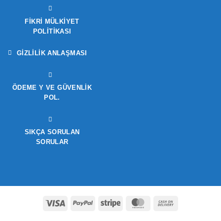
FIKRI MÜLKIYET
POLITIKASI
GIZLILIK ANLAŞMASI
ÖDEME Y VE GÜVENLIK
POL.
SIKÇA SORULAN
SORULAR
Visa
PayPal
Stripe
MasterCard
Cash
On