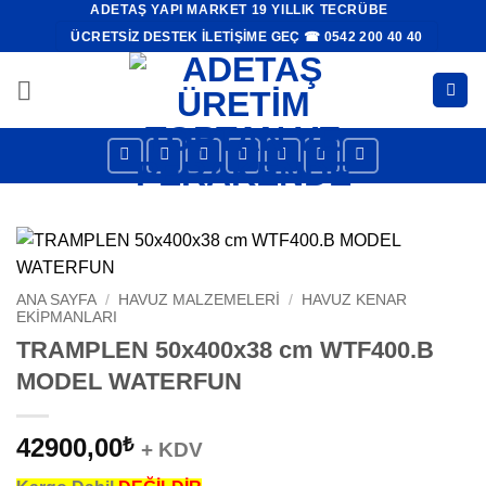
ADETAŞ YAPI MARKET 19 YILLIK TECRÜBE
İçeriğe
ÜCRETSIZ DESTEK İLETIŞIME GEÇ ☎ 0542 200 40 40
atla
ANA SAYFA
/
HAVUZ MALZEMELERI
/
HAVUZ KENAR
EKIPMANLARI
TRAMPLEN 50x400x38 cm WTF400.B
MODEL WATERFUN
42900,00
₺
+ KDV