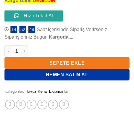
Kargo Dahil
DEĞİLDİR
Hızlı Teklif Al
14
:
52
:
48
Saat İçerisinde Sipariş Verirseniz
Siparişleriniz Bugün
Kargoda....
TRAMPLEN 50x400x38 cm WTF400.B MODEL WATERFUN adet
SEPETE EKLE
HEMEN SATIN AL
Kategoriler:
Havuz Kenar Ekipmanları