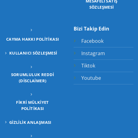
MESAFELİ SATIŞ
SÖZLEŞMESİ
Bizi Takip Edin
CAYMA HAKKI POLITIKASI
Facebook
Instagram
KULLANICI SÖZLEŞMESI
Tiktok
SORUMLULUK REDDI
Youtube
(DISCLAIMER)
FIKRI MÜLKIYET
POLITIKASI
GIZLILIK ANLAŞMASI