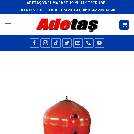
İçeriğe
ADETAŞ YAPI MARKET 19 YILLIK TECRÜBE
atla
ÜCRETSIZ DESTEK İLETIŞIME GEÇ ☎ 0542 200 40 40