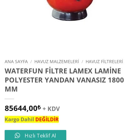
ANA SAYFA
/
HAVUZ MALZEMELERI
/
HAVUZ FILTRELERI
WATERFUN FİLTRE LAMEX LAMİNE
POLYESTER YANDAN VANASIZ 1800
MM
85644,00
₺
+ KDV
Kargo Dahil
DEĞİLDİR
Hızlı Teklif Al