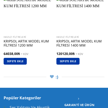
HAVUZ FILTRELERI
HAVUZ FILTRELERI
KRIPSOL ARTIK MODEL KUM
KRIPSOL ARTIK MODEL KUM
FİLTRESİ 1200 MM
FİLTRESİ 1400 MM
64038,00
₺
120120,00
₺
+ KDV
+ KDV
SEPETE EKLE
SEPETE EKLE
:)
Popüler Kategoriler
GARANTI VE ÜRÜN
Ses Yalıtımı Ve Akustik