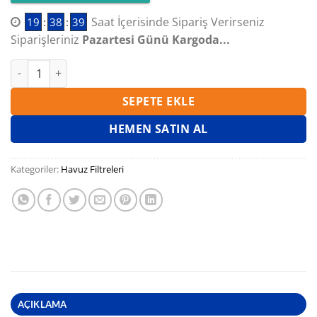
Saat İçerisinde Sipariş Verirseniz
19
:
38
:
38
Siparişleriniz
Pazartesi Günü Kargoda...
WATERFUN FİLTRE LAMEX LAMİNE POLYESTER YANDAN VANAS
SEPETE EKLE
HEMEN SATIN AL
Kategoriler:
Havuz Filtreleri
AÇIKLAMA