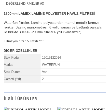
DEĞERLENDIRMELER (0)
1800mm LAMEX LAMİNE POLYESTER HAVUZ FİLTRESİ
Waterfun filtreler, Lamine polyesterden mamul metalik kırmızı
renkte. Basınç manometresi, 6 yollu vanası ve bağlantı parçaları
ile birlikte. (1050-
2200mm filtreler 6 yollu vanasızdır.)
Filtrasyon hızı :
50 m³/h /m²
DIĞER ÖZELLIKLER
Stok Kodu
12015122014
Marka
WATERFUN
Stok Durumu
Var
Garanti (Yıl)
2
İLGILI ÜRÜNLER