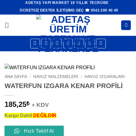
ADETAŞ YAPI MARKET 19 YILLIK TECRÜBE
İçeriğe
ÜCRETSIZ DESTEK İLETIŞIME GEÇ ☎ 0542 200 40 40
atla
ANA SAYFA
/
HAVUZ MALZEMELERI
/
HAVUZ IZGARALARI
WATERFUN IZGARA KENAR PROFİLİ
185,25
₺
+ KDV
Kargo Dahil
DEĞİLDİR
Hızlı Teklif Al