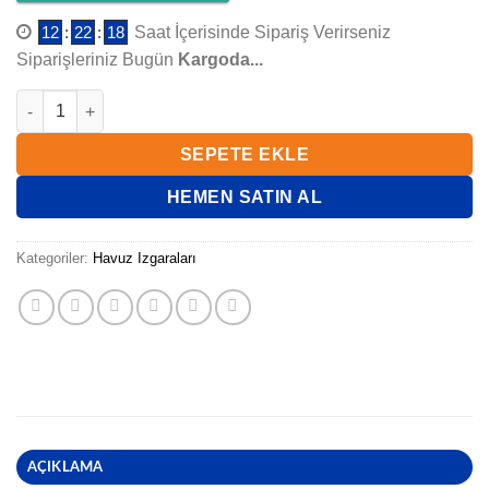
12
:
22
:
17
Saat İçerisinde Sipariş Verirseniz
Siparişleriniz Bugün
Kargoda...
WATERFUN IZGARA KENAR PROFİLİ adet
SEPETE EKLE
HEMEN SATIN AL
Kategoriler:
Havuz Izgaraları
AÇIKLAMA