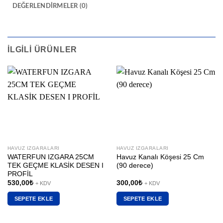
DEĞERLENDIRMELER (0)
İLGILI ÜRÜNLER
HAVUZ IZGARALARI
HAVUZ IZGARALARI
WATERFUN IZGARA 25CM
Havuz Kanalı Köşesi 25 Cm
TEK GEÇME KLASİK DESEN I
(90 derece)
PROFİL
530,00
₺
300,00
₺
+ KDV
+ KDV
SEPETE EKLE
SEPETE EKLE