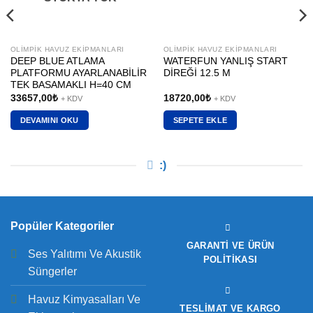
OLIMPIK HAVUZ EKIPMANLARI
OLIMPIK HAVUZ EKIPMANLARI
DEEP BLUE ATLAMA
WATERFUN YANLIŞ START
PLATFORMU AYARLANABİLİR
DİREĞİ 12.5 M
TEK BASAMAKLI H=40 CM
33657,00
₺
18720,00
₺
+ KDV
+ KDV
DEVAMINI OKU
SEPETE EKLE
:)
Popüler Kategoriler
GARANTI VE ÜRÜN
Ses Yalıtımı Ve Akustik
POLITIKASI
Süngerler
Havuz Kimyasalları Ve
TESLIMAT VE KARGO