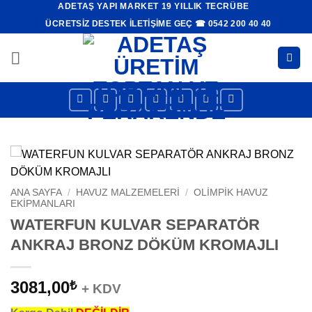
ADETAŞ YAPI MARKET 19 YILLIK TECRÜBE
İçeriğe
ÜCRETSIZ DESTEK İLETIŞIME GEÇ ☎ 0542 200 40 40
atla
ANA SAYFA
/
HAVUZ MALZEMELERI
/
OLIMPIK HAVUZ
EKIPMANLARI
WATERFUN KULVAR SEPARATÖR
ANKRAJ BRONZ DÖKÜM KROMAJLI
3081,00
₺
+ KDV