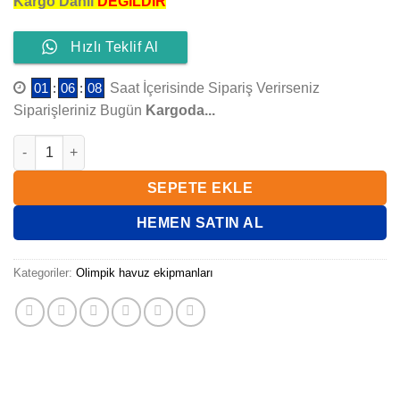
Kargo Dahil
DEĞİLDİR
Hızlı Teklif Al
01
:
06
:
08
Saat İçerisinde Sipariş Verirseniz
Siparişleriniz Bugün
Kargoda...
WATERFUN KULVAR SEPARATÖR ANKRAJ BRONZ DÖKÜM KROM
SEPETE EKLE
HEMEN SATIN AL
Kategoriler:
Olimpik havuz ekipmanları