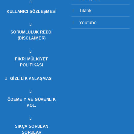
Tiktok
KULLANICI SÖZLEŞMESI
Youtube
SORUMLULUK REDDI
(DISCLAIMER)
FIKRI MÜLKIYET
POLITIKASI
GIZLILIK ANLAŞMASI
ÖDEME Y VE GÜVENLIK
POL.
SIKÇA SORULAN
SORULAR