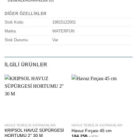
DEĞERLENDIRMELER (0)
DIĞER ÖZELLIKLER
Stok Kodu
19815122001
Marka
WATERFUN
Stok Durumu
Var
İLGILI ÜRÜNLER
HAVUZ TEMIZLIK EKIPMANLARI
HAVUZ TEMIZLIK EKIPMANLARI
KRIPSOL HAVUZ SÜPÜRGESİ
Havuz Fırçası 45 cm
HORTUMU 2” 30 M
184,25
₺
+ KDV