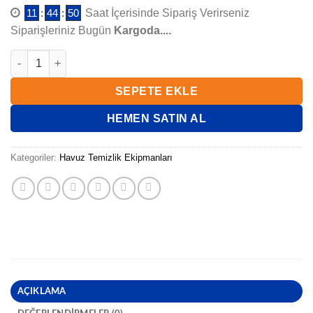
11
:
44
:
50
Saat İçerisinde Sipariş Verirseniz
Siparişleriniz Bugün
Kargoda....
WATERFUN SÜPÜRGE ÇATALI 1,5 (FLAT) adet
SEPETE EKLE
HEMEN SATIN AL
Kategoriler:
Havuz Temizlik Ekipmanları
AÇIKLAMA