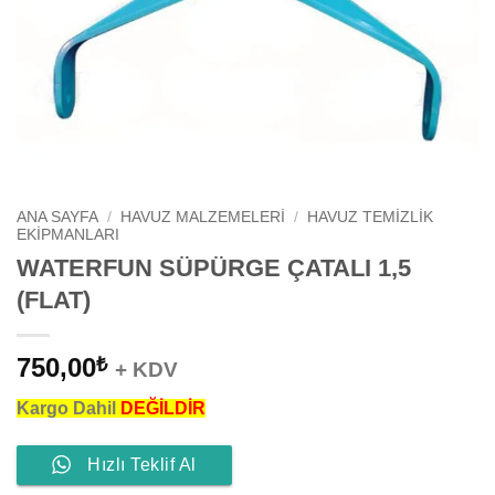
ANA SAYFA
/
HAVUZ MALZEMELERI
/
HAVUZ TEMIZLIK
EKIPMANLARI
WATERFUN SÜPÜRGE ÇATALI 1,5
(FLAT)
750,00
₺
+ KDV
Kargo Dahil
DEĞİLDİR
Hızlı Teklif Al