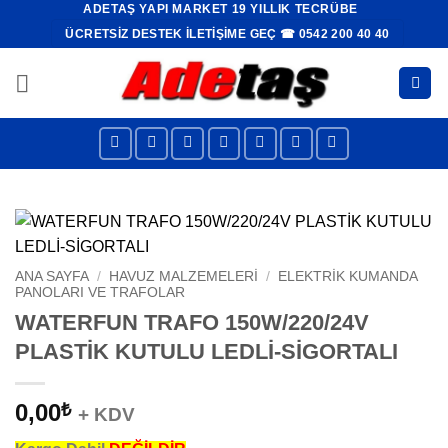
ADETAŞ YAPI MARKET 19 YILLIK TECRÜBE
İçeriğe
ÜCRETSIZ DESTEK İLETIŞIME GEÇ ☎ 0542 200 40 40
atla
ANA SAYFA
/
HAVUZ MALZEMELERI
/
ELEKTRIK KUMANDA
PANOLARI VE TRAFOLAR
WATERFUN TRAFO 150W/220/24V
PLASTİK KUTULU LEDLİ-SİGORTALI
0,00
₺
+ KDV