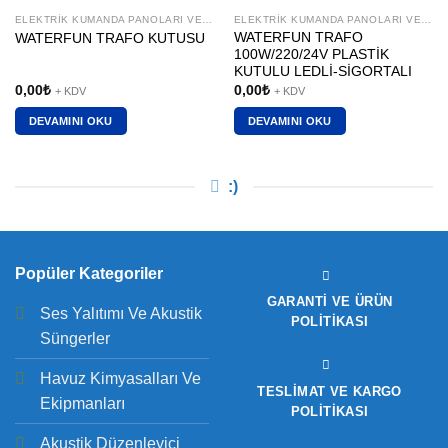
ELEKTRIK KUMANDA PANOLARI VE TRAFOLAR
ELEKTRIK KUMANDA PANOLARI VE TRAFOLAR
WATERFUN TRAFO
WATERFUN TRAFO KUTUSU
100W/220/24V PLASTİK
KUTULU LEDLİ-SİGORTALI
0,00
₺
0,00
₺
+ KDV
+ KDV
DEVAMINI OKU
DEVAMINI OKU
:)
Popüler Kategoriler
GARANTI VE ÜRÜN
Ses Yalıtımı Ve Akustik
POLITIKASI
Süngerler
Havuz Kimyasalları Ve
TESLIMAT VE KARGO
Ekipmanları
POLITIKASI
Akustik Düzenleyici