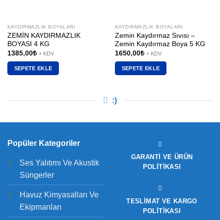
KAYDIRMAZLIK BOYALARI
KAYDIRMAZLIK BOYALARI
ZEMİN KAYDIRMAZLIK
Zemin Kaydırmaz Sıvısı –
BOYASI 4 KG
Zemin Kaydırmaz Boya 5 KG
1385,00
₺
1650,00
₺
+ KDV
+ KDV
SEPETE EKLE
SEPETE EKLE
:)
Popüler Kategoriler
GARANTI VE ÜRÜN
Ses Yalıtımı Ve Akustik
POLITIKASI
Süngerler
Havuz Kimyasalları Ve
TESLIMAT VE KARGO
Ekipmanları
POLITIKASI