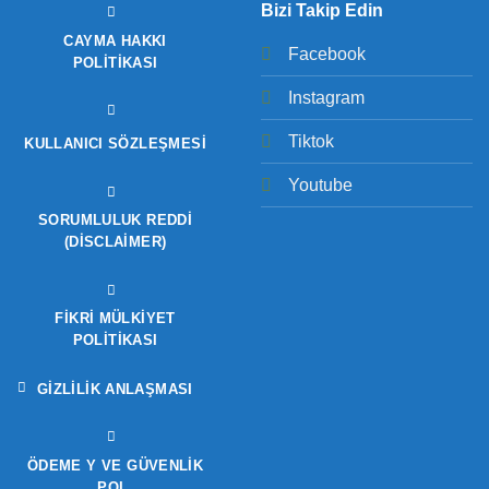
Bizi Takip Edin
CAYMA HAKKI
Facebook
POLITIKASI
Instagram
Tiktok
KULLANICI SÖZLEŞMESI
Youtube
SORUMLULUK REDDI
(DISCLAIMER)
FIKRI MÜLKIYET
POLITIKASI
GIZLILIK ANLAŞMASI
ÖDEME Y VE GÜVENLIK
POL.