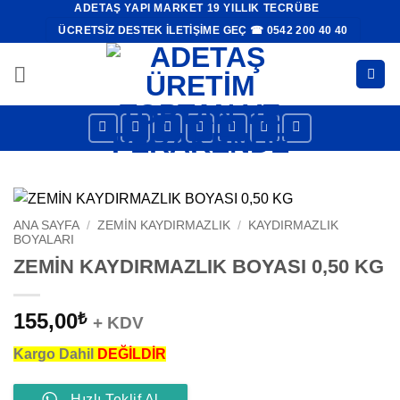
ADETAŞ YAPI MARKET 19 YILLIK TECRÜBE
İçeriğe
ÜCRETSIZ DESTEK İLETIŞIME GEÇ ☎ 0542 200 40 40
atla
ANA SAYFA
/
ZEMIN KAYDIRMAZLIK
/
KAYDIRMAZLIK
BOYALARI
ZEMİN KAYDIRMAZLIK BOYASI 0,50 KG
155,00
₺
+ KDV
Kargo Dahil
DEĞİLDİR
Hızlı Teklif Al